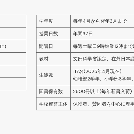
学年度
毎年4月から翌年3月まで
授業日数
年間37日
廃止）
開講日
毎週土曜日9時始業12時まで
教材
文部科学省認定、在外日本
117名(2025年4月現在)
生徒数
幼稚部2学年、小学部6学年
図書保有数
2600冊以上(毎年新書入荷)
学校運営主体
保護者、賛同者を中心に理