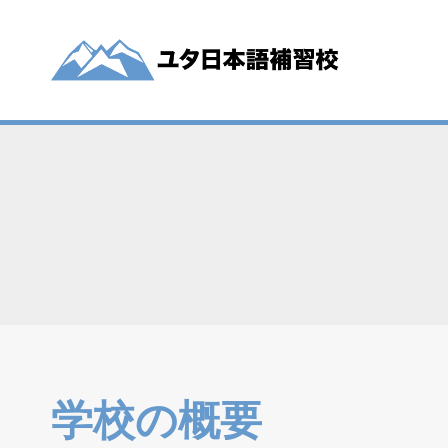
内
容
を
ス
キ
ッ
プ
学校の概要