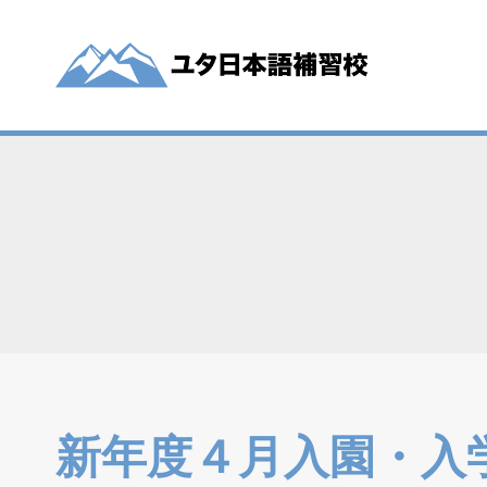
内
容
を
ス
キ
ッ
プ
新年度４月入園・入