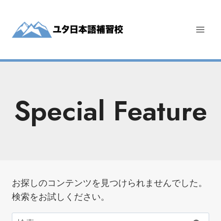
内
容
を
ス
キ
ッ
プ
Special Feature
お探しのコンテンツを見つけられませんでした。
検索をお試しください。
検